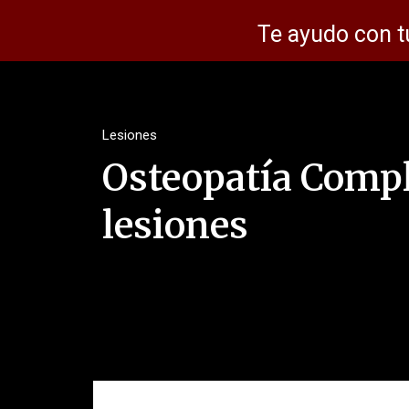
Te ayudo con t
Lesiones
Osteopatía Comp
lesiones